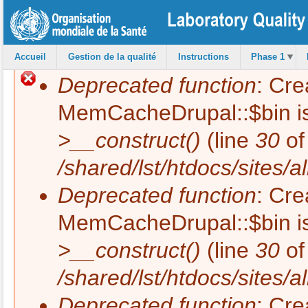
All
co
pri
Accueil
Gestion de la qualité
Instructions
Phase 1
Deprecated function
: Cre
Message d'erreur
MemCacheDrupal::$bin is
>__construct()
(line
30
of
/shared/lst/htdocs/site
Deprecated function
: Cre
MemCacheDrupal::$bin is
>__construct()
(line
30
of
/shared/lst/htdocs/site
Deprecated function
: Cre