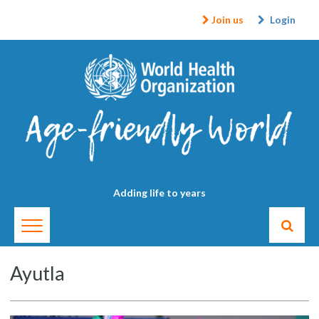
Join us
Login
Adding life to years
Ayutla