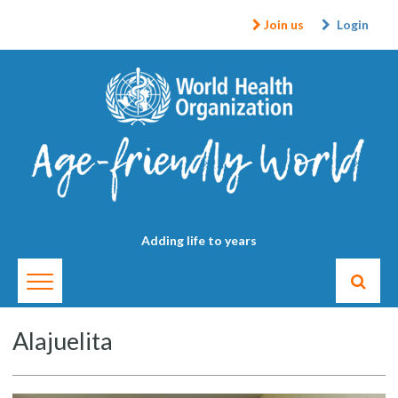
Join us
Login
Adding life to years
Alajuelita